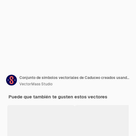
Conjunto de símbolos vectoriales de Caduceo creados usando alas de pájaros y serpientes. Ilustraciones temáticas de tratamiento médico y rehabilitación.
VectorMass Studio
Puede que también te gusten estos vectores