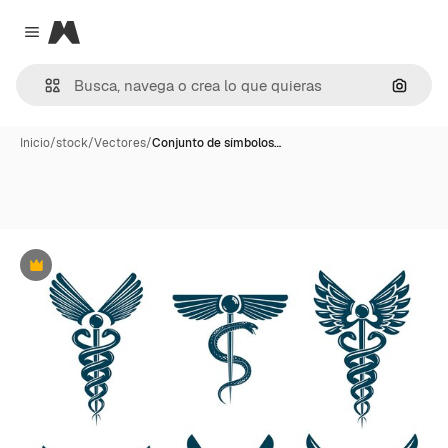
Magnific
Close menu
Buscar
Inicio
/
stock
/
Vectores
/
Conjunto de símbolos…
Premium