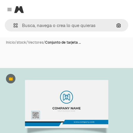
Magnific
Close menu
Buscar
Inicio
/
stock
/
Vectores
/
Conjunto de tarjeta …
Premium