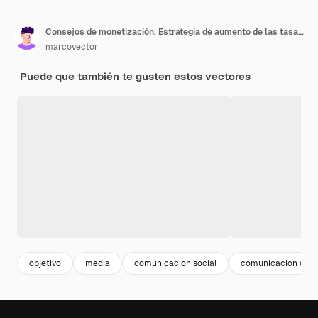
Consejos de monetización. Estrategia de aumento de las tasas de conversión. Atrayendo seguidores. Generación de nuevos leads, identificación de clientes, concepto de estrategias SMM. Ilustración aislada violeta vibrante brillante
marcovector
Puede que también te gusten estos vectores
objetivo
media
comunicacion social
comunicacion dibu