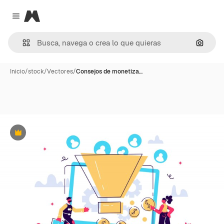
Magnific
Close menu
Buscar
Inicio
/
stock
/
Vectores
/
Consejos de monetiza…
Premium