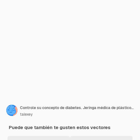
Controle su concepto de diabetes. Jeringa médica de plástico con aguja y frasco de insulina en estilo plano, concepto de vacunación, inyección.
talexey
Puede que también te gusten estos vectores