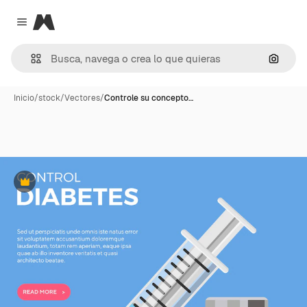
Magnific
Close menu
Buscar
Inicio
/
stock
/
Vectores
/
Controle su concepto…
Premium