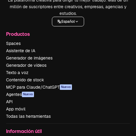
La plataforma creativa para dirigir tu mejor trabajo. Más de un
millón de suscriptores entre creativos, empresas, agencias y
estudios.
Español
Productos
Spaces
Asistente de IA
Generador de imágenes
Generador de vídeos
Texto a voz
Contenido de stock
MCP para Claude/ChatGPT
Nuevo
Agentes
Nuevo
API
App móvil
Todas las herramientas
Información útil