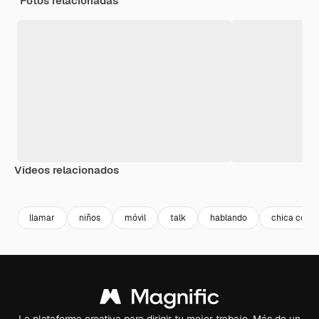
Fotos relacionadas
Vídeos relacionados
Premium
Premium
Generado por IA
Premium
Premium
llamar
niños
móvil
talk
hablando
chica con t