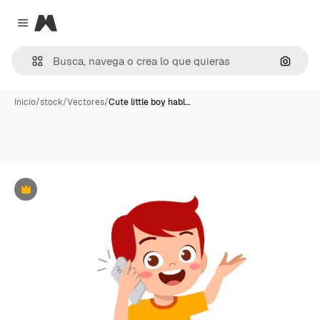
Magnific
Close menu
Buscar
Inicio
/
stock
/
Vectores
/
Cute little boy habl…
Premium