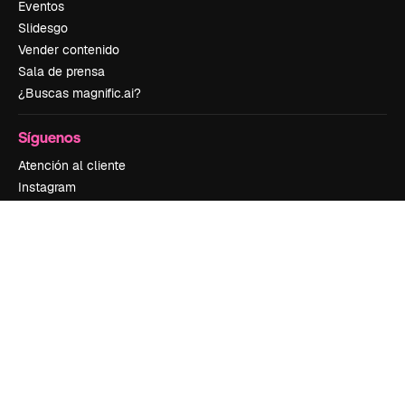
Eventos
Slidesgo
Vender contenido
Sala de prensa
¿Buscas magnific.ai?
Síguenos
Atención al cliente
Instagram
YouTube
LinkedIn
TikTok
Discord
X
Reddit
Copyright © 2010-
2026
Freepik Company S.L.U.
Todos los derechos
reservados
.