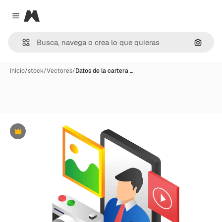
Magnific
Close menu
Buscar
Inicio
/
stock
/
Vectores
/
Datos de la cartera …
Premium