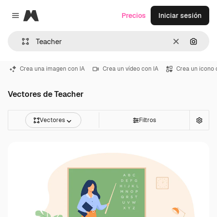
Magnific
Precios
Iniciar sesión
Close menu
Borrar
Buscar
Crea una imagen con IA
Crea un vídeo con IA
Crea un icono 
Vectores de Teacher
Vectores
Filtros