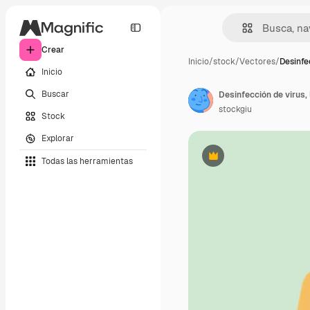
Crear
Inicio
/
stock
/
Vectores
/
Desinfe
Inicio
Buscar
stockgiu
Stock
Explorar
Todas las herramientas
Premium