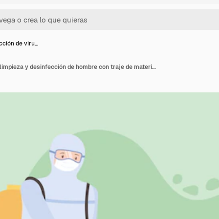
cción de viru…
Desinfección de virus, limpieza y desinfección de hombre con traje de materiales peligrosos, coronavirus covid 19, medida preventiva