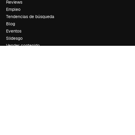
Reviews
Empleo
Tendencias de búsqueda
Blog
Eventos
Slidesgo
Vender contenido
Sala de prensa
¿Buscas magnific.ai?
Síguenos
Atención al cliente
Instagram
YouTube
LinkedIn
TikTok
Discord
X
Reddit