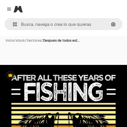
Magnific
Close menu
Buscar
Inicio
/
stock
/
Vectores
/
Después de todos est…
Premium