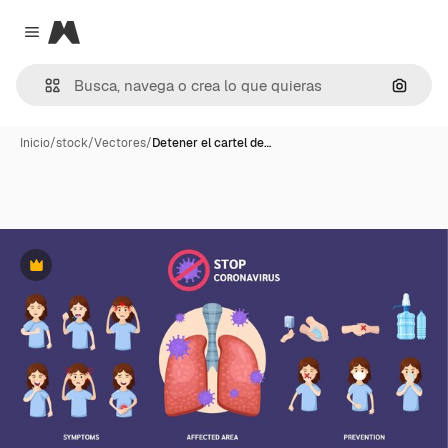
Magnific
Close menu
Buscar
Inicio
/
stock
/
Vectores
/
Detener el cartel de…
Premium