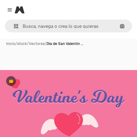
Magnific
Close menu
Buscar
Inicio
/
stock
/
Vectores
/
Día de San Valentín …
Premium