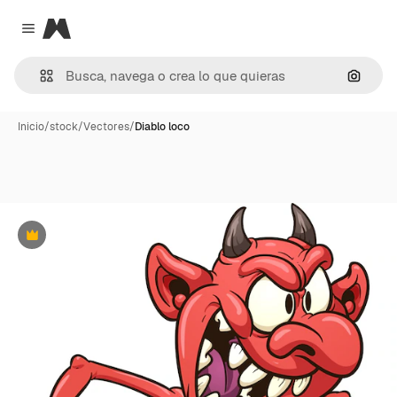
Magnific
Close menu
Buscar
Inicio
/
stock
/
Vectores
/
Diablo loco
Premium