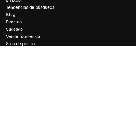
Empleo
Tendencias de búsqueda
Blog
Eventos
Slidesgo
Vender contenido
Sala de prensa
¿Buscas magnific.ai?
Síguenos
Atención al cliente
Instagram
YouTube
LinkedIn
TikTok
Discord
X
Reddit