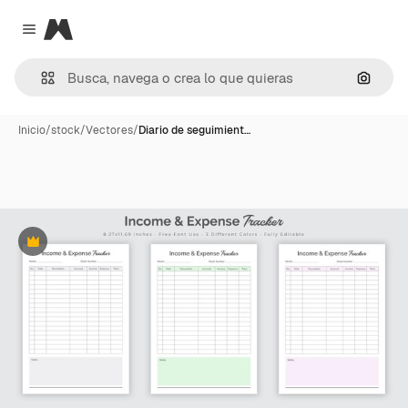
Magnific
Close menu
Buscar
Inicio
/
stock
/
Vectores
/
Diario de seguimient…
Premium