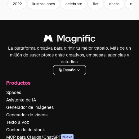
2022
ilustraciones
celebrate
flat
enero
even
La plataforma creativa para dirigir tu mejor trabajo. Más de un
millón de suscriptores entre creativos, empresas, agencias y
estudios.
Español
Productos
Spaces
Asistente de IA
Generador de imágenes
Generador de vídeos
Texto a voz
Contenido de stock
MCP para Claude/ChatGPT
Nuevo