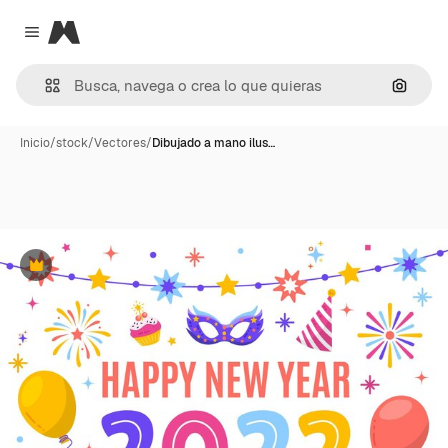
Magnific
Close menu
Buscar
Inicio
/
stock
/
Vectores
/
Dibujado a mano ilus…
Premium