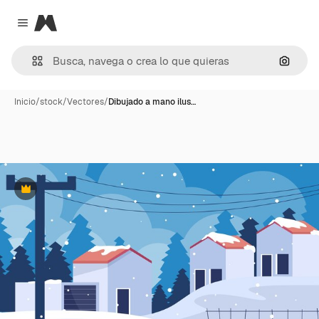
Magnific
Close menu
Buscar
Inicio
/
stock
/
Vectores
/
Dibujado a mano ilus…
Premium