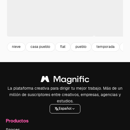
nieve
casa pueblo
flat
pueblo
temporada
ilu
La plataforma creativa para dirigir tu mejor trabajo. Más de un
millón de suscriptores entre creativos, empresas, agencias y
estudios.
Español
Productos
Spaces