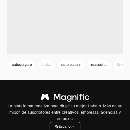
cabeza gato
lindas
cute pattern
mascotas
fondo g
La plataforma creativa para dirigir tu mejor trabajo. Más de un
millón de suscriptores entre creativos, empresas, agencias y
estudios.
Español