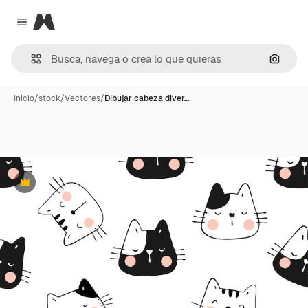
Magnific
Close menu
Buscar
Inicio
/
stock
/
Vectores
/
Dibujar cabeza diver…
Premium