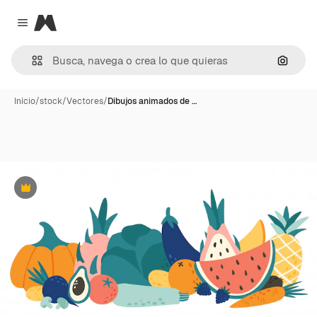
Magnific
Close menu
Buscar
Inicio
/
stock
/
Vectores
/
Dibujos animados de …
Premium