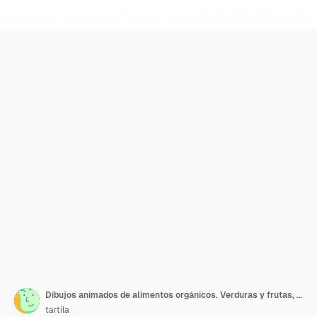
Dibujos animados de alimentos orgánicos. Verduras y frutas, frutas naturales y productos vegetales ilustración vectorial
tartila