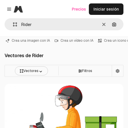
Magnific
Precios
Iniciar sesión
Close menu
Borrar
Buscar
Crea una imagen con IA
Crea un vídeo con IA
Crea un icono 
Vectores de Rider
Vectores
Filtros