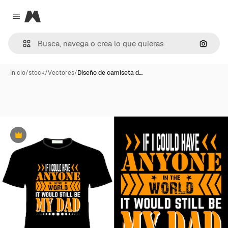
Magnific
Close menu
Buscar
Inicio
/
stock
/
Vectores
/
Diseño de camiseta d…
Premium