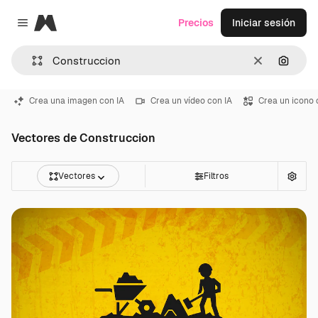
Magnific
Precios
Iniciar sesión
Close menu
Borrar
Buscar
Crea una imagen con IA
Crea un vídeo con IA
Crea un icono 
Vectores de Construccion
Vectores
Filtros