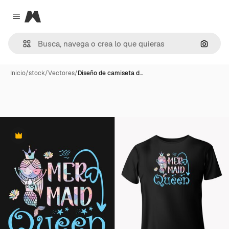
Magnific
Close menu
Buscar
Inicio
/
stock
/
Vectores
/
Diseño de camiseta d…
Premium