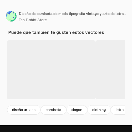
Diseño de camiseta de moda tipografía vintage y arte de letras retr
Ten T-shirt Store
Puede que también te gusten estos vectores
diseño urbano
camiseta
slogan
clothing
letra man