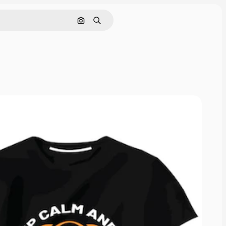
Buscar por imagen
Buscar