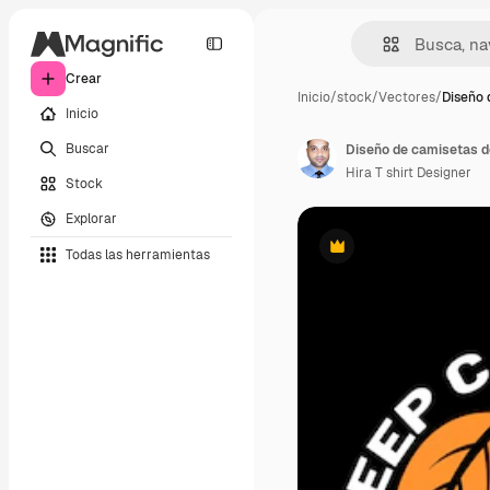
Crear
Inicio
/
stock
/
Vectores
/
Diseño 
Inicio
Buscar
Diseño de camisetas d
Hira T shirt Designer
Stock
Explorar
Todas las herramientas
Premium