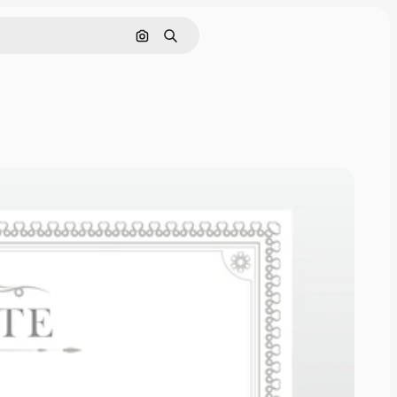
Buscar por imagen
Buscar