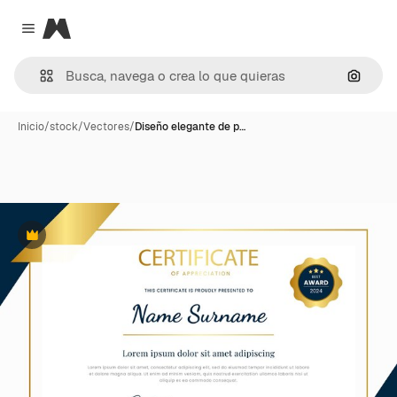
Magnific
Close menu
Buscar
Inicio
/
stock
/
Vectores
/
Diseño elegante de p…
Premium