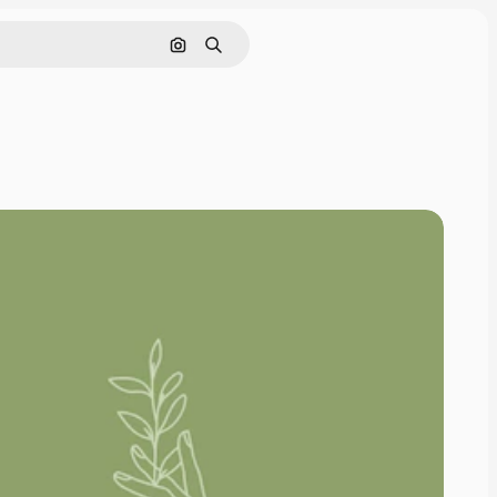
Buscar por imagen
Buscar