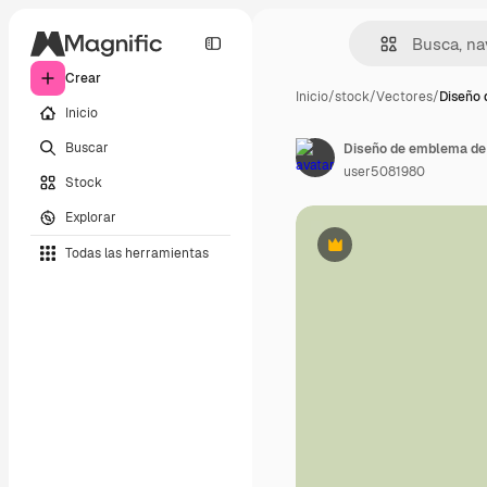
Crear
Inicio
/
stock
/
Vectores
/
Diseño
Inicio
Buscar
Diseño de emblema de v
user5081980
Stock
Explorar
Todas las herramientas
Premium