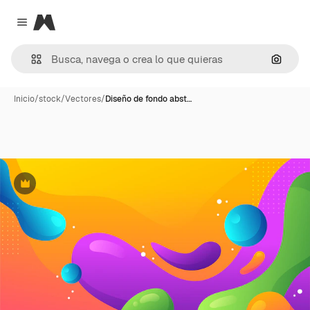
Magnific
Close menu
Buscar
Inicio
/
stock
/
Vectores
/
Diseño de fondo abst…
Premium