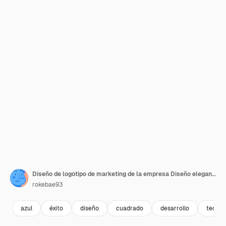
Diseño de logotipo de marketing de la empresa Diseño elegante de etiquetas y insignias Diseño vectorial de logotipo m
rokebae93
azul
éxito
diseño
cuadrado
desarrollo
tecnol