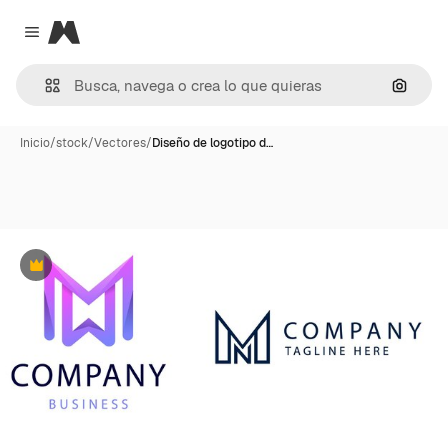
Magnific
Close menu
Buscar
Inicio
/
stock
/
Vectores
/
Diseño de logotipo d…
Premium