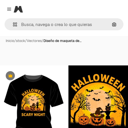
Magnific
Close menu
Buscar
Inicio
/
stock
/
Vectores
/
Diseño de maqueta de…
Premium