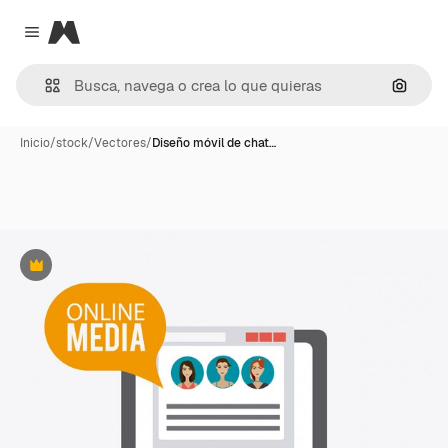
Magnific
Close menu
Buscar
Inicio
/
stock
/
Vectores
/
Diseño móvil de chat…
Premium