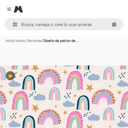
Magnific
Close menu
Buscar
Inicio
/
stock
/
Vectores
/
Diseño de patrón de …
Premium