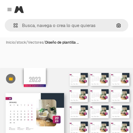
Magnific
Close menu
Buscar
Inicio
/
stock
/
Vectores
/
Diseño de plantilla …
Premium