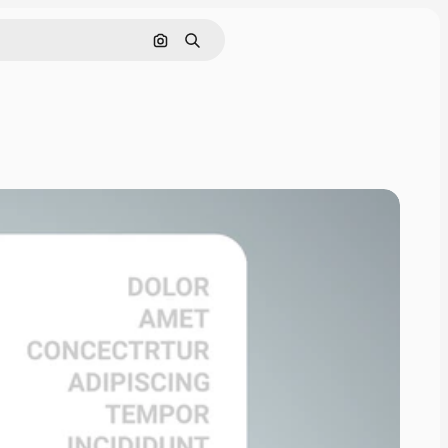
Buscar por imagen
Buscar