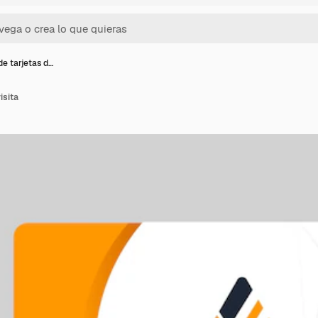
de tarjetas d…
isita