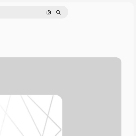
Buscar por imagen
Buscar