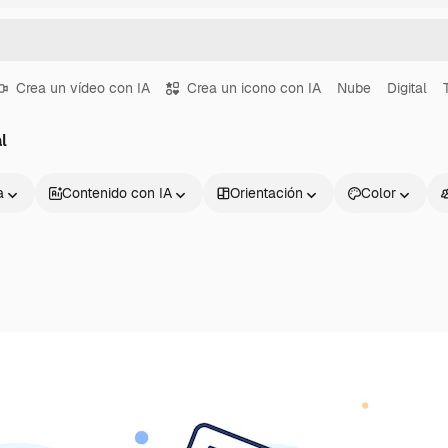
Crea un vídeo con IA
Crea un icono con IA
Nube
Digital
l
a
Contenido con IA
Orientación
Color
Productos
Información úti