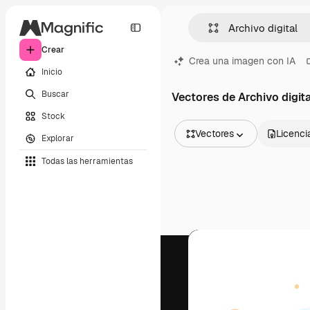
Crear
Crea una imagen con IA
Inicio
Buscar
Vectores de Archivo digita
Stock
Vectores
Licenci
Explorar
Todas las imágenes
Todas las herramientas
Vectores
Ilustraciones
Fotos
PSD
Plantillas
Mockups
Vídeos
Clips de vídeo
Motion graphics
Plantillas de vídeos
Iconos
Modelos 3D
Fuentes