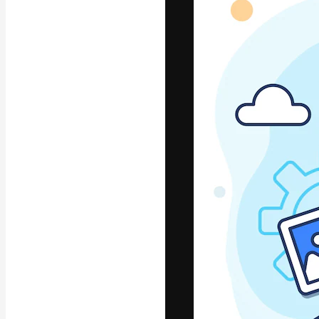
La plataforma cr
trabajo. Más de
entre creativos
estudios.
Español
Copyright © 2010