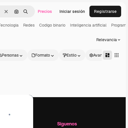
Precios
Iniciar sesión
Registrarse
Borrar
Buscar por imagen
Buscar
Tecnologia
Redes
Codigo binario
Inteligencia artificial
Programa
Relevancia
Personas
Formato
Estilo
Avanzado
l
Empresa
Síguenos