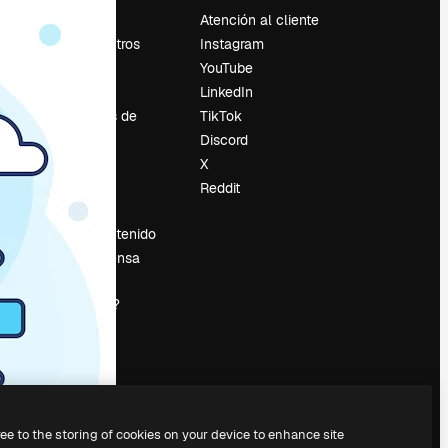
Precios
Atención al cliente
Sobre nosotros
Instagram
Reviews
YouTube
Empleo
LinkedIn
Tendencias de
TikTok
búsqueda
Discord
Blog
X
es
Eventos
Reddit
Slidesgo
Vender contenido
Sala de prensa
¿Buscas
magnific.ai?
ree to the storing of cookies on your device to enhance site