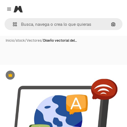
Magnific
Close menu
Buscar
Inicio
/
stock
/
Vectores
/
Diseño vectorial del…
Premium