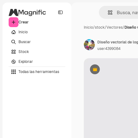
Crear
Inicio
/
stock
/
Vectores
/
Diseño 
Inicio
Buscar
user4399084
Stock
Explorar
Todas las herramientas
Premium