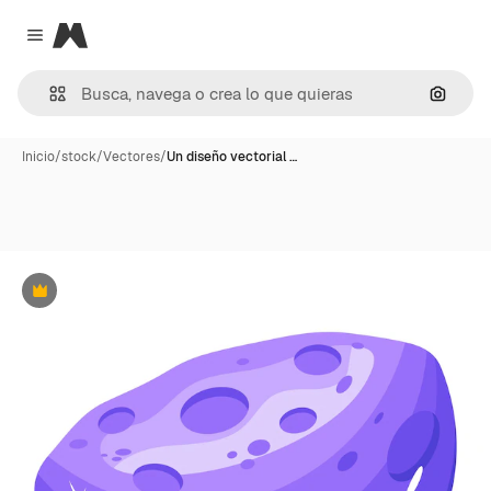
Magnific
Close menu
Buscar
Inicio
/
stock
/
Vectores
/
Un diseño vectorial …
Premium