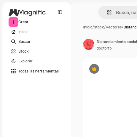
Crear
Inicio
/
stock
/
Vectores
/
Distanc
Inicio
Buscar
doctorfp
Stock
Explorar
Todas las herramientas
Premium