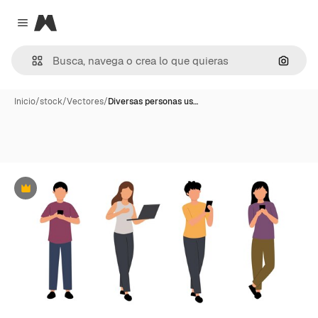
Magnific
Close menu
Buscar
Inicio
/
stock
/
Vectores
/
Diversas personas us…
Premium