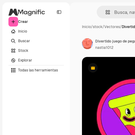
Crear
Inicio
/
stock
/
Vectores
/
Diverti
Inicio
Buscar
nastia1012
Stock
Explorar
Todas las herramientas
Premium