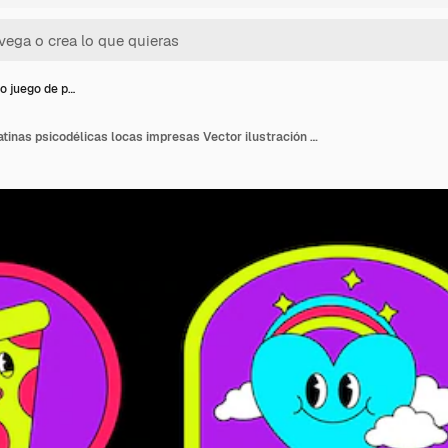
do juego de p…
Divertido juego de pegatinas psicodélicas locas impresas Vector ilustración de dibujos animados diseño de paquete de pegatinas Psychedelicgroovytrippylsd acidmagic print para tshirtpostercard concepto EPS