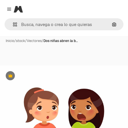
Magnific
Close menu
Buscar
Inicio
/
stock
/
Vectores
/
Dos niñas abren la b…
Premium