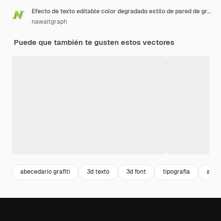
Efecto de texto editable color degradado estilo de pared de graffiti callejero
nawaitgraph
Puede que también te gusten estos vectores
abecedario grafiti
3d texto
3d font
tipografia
alfa