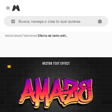
Magnific
Close menu
Buscar
Inicio
/
stock
/
Vectores
/
Efecto de texto edit…
Premium