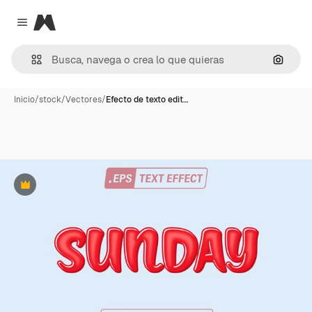
Magnific
Close menu
Buscar
Inicio
/
stock
/
Vectores
/
Efecto de texto edit…
Premium