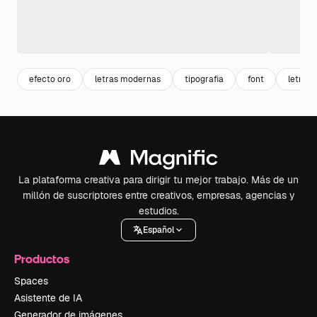
efecto oro
letras modernas
tipografia
font
letras 
La plataforma creativa para dirigir tu mejor trabajo. Más de un
millón de suscriptores entre creativos, empresas, agencias y
estudios.
Español
Productos
Spaces
Asistente de IA
Generador de imágenes