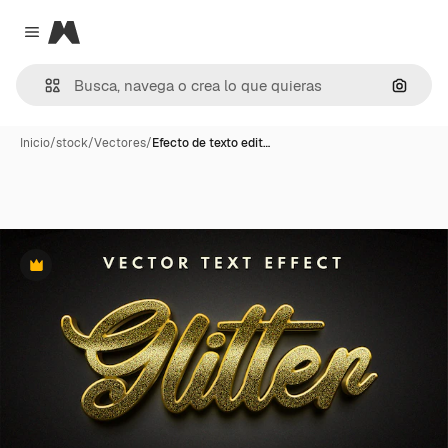
Magnific
Close menu
Buscar
Inicio
/
stock
/
Vectores
/
Efecto de texto edit…
Premium