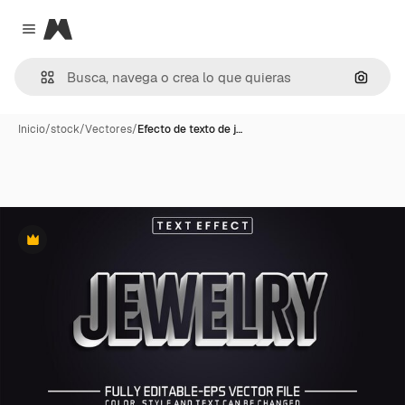
Magnific
Close menu
Buscar
Inicio
/
stock
/
Vectores
/
Efecto de texto de j…
Premium