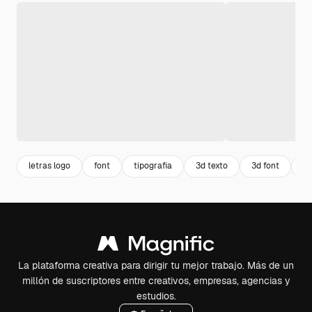
letras logo
font
tipografia
3d texto
3d font
le
La plataforma creativa para dirigir tu mejor trabajo. Más de un
millón de suscriptores entre creativos, empresas, agencias y
estudios.