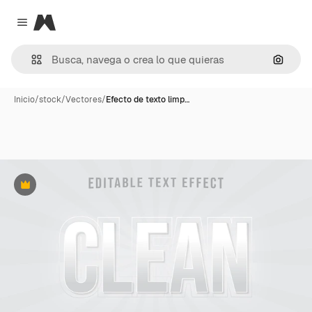
Magnific
Close menu
Buscar
Inicio
/
stock
/
Vectores
/
Efecto de texto limp…
Premium