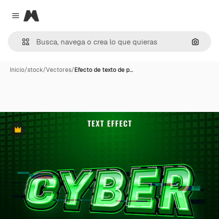
Magnific
Close menu
Buscar
Inicio
/
stock
/
Vectores
/
Efecto de texto de p…
Premium