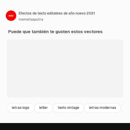
Efectos de texto editables de año nuevo 2021
memetsaputra
Puede que también te gusten estos vectores
letras logo
letter
texto vintage
letras modernas
ti