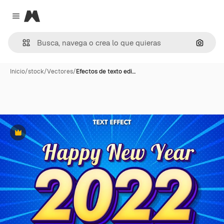
Magnific
Close menu
Buscar
Inicio
/
stock
/
Vectores
/
Efectos de texto edi…
Premium