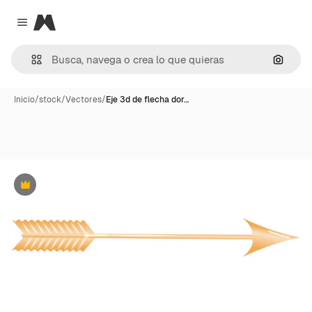
Magnific
Close menu
Buscar
Inicio
/
stock
/
Vectores
/
Eje 3d de flecha dor…
Premium