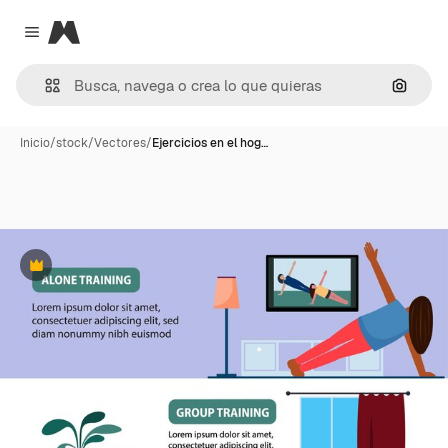
Magnific
Close menu
Buscar
Inicio
/
stock
/
Vectores
/
Ejercicios en el hog…
Premium